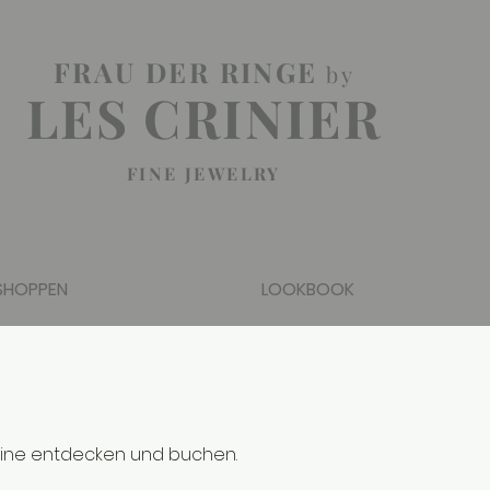
FRAU DER RINGE
by
LES CRINIER
FINE JEWELRY
SHOPPEN
LOOKBOOK
mine entdecken und buchen.