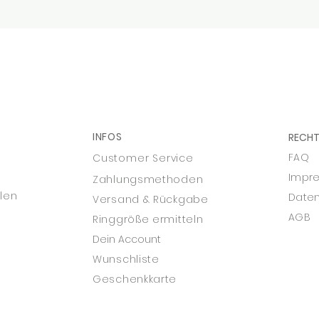
IN
FOS
RECHT
FAQ
Customer Service
Impr
Zahlungsmethoden
len
Daten
Versand & Rückgabe
AGB
Ringgr
öße erm
itteln
Dein Account
Wunschliste
Geschenkkarte