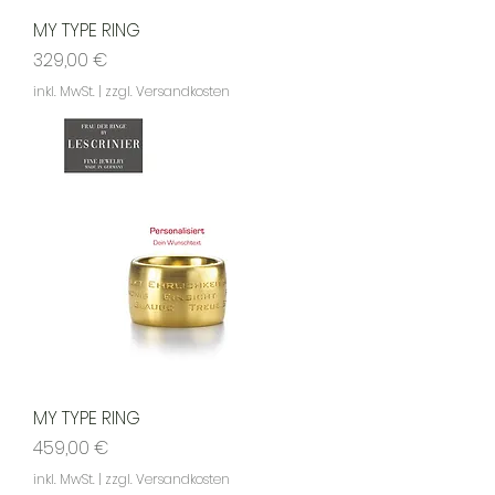
MY TYPE RING
Preis
329,00 €
inkl. MwSt.
|
zzgl. Versandkosten
MY TYPE RING
Preis
459,00 €
inkl. MwSt.
|
zzgl. Versandkosten