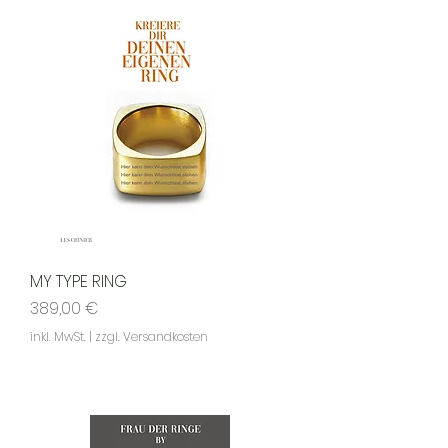
MY TYPE RING
Preis
389,00 €
inkl. MwSt.
|
zzgl. Versandkosten