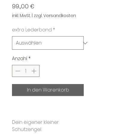
Preis
99,00 €
inkl. MwSt.
|
zzgl. Versandkosten
extra Lederband
*
Anzahl
*
In den Warenkorb
Sofortkauf
Dein eigener kleiner
Schutzengel.