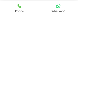
IN
FOS
Phone
Whatsapp
Customer Service
Zahlungsmethoden
Versand & Rückgabe
Ringgr
öße erm
itteln
Dein Account
Wunschliste
Geschenkkarte
RECHTLICHES
FAQ
Impressum
Datenschutz
AGB