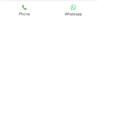
IN
FOS
Phone
Whatsapp
Customer Service
Zahlungsmethoden
Versand & Rückgabe
Ringgr
öße erm
itteln
Dein Account
Wunschliste
Geschenkkarte
RECHTLICHES
FAQ
Impressum
Datenschutz
AGB